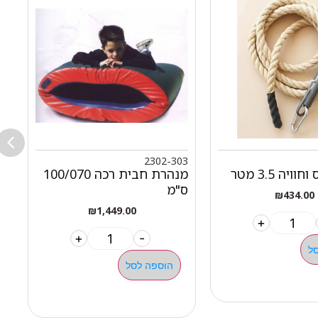
8
2302-303
יה 3.5 מטר
מנהרת חבית רכה 100/070
ס"מ
ח
₪
434.00
₪
1,449.00
+
+
-
ל
הוספה לסל