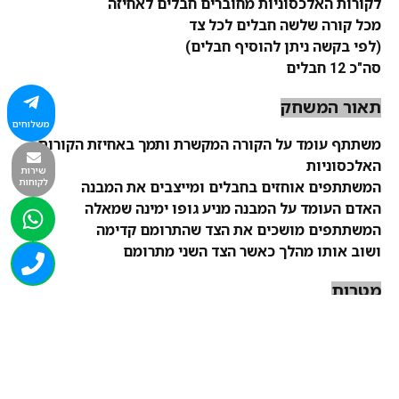
לקורות האלכסוניות מחוברים חבלים לאחיזה
מכל קורה שלשה חבלים לכל צד
(לפי בקשה ניתן להוסיף חבלים)
סה"כ 12 חבלים
תאור המשחק
משלוחים
משתתף עומד על הקורה המקשרת ותמך באחיזת הקורות
האלכסוניות
שירות
לקוחות
המשתתפים אוחזים בחבלים ומייצבים את המבנה
האדם העומד על המבנה מניע גופו ימינה שמאלה
המשתתפים מושכים את הצד שהתרומם קדימה
ושוב אותו מהלך כאשר הצד השני מתרומם
מטרות
מעבר מרחק מוסכם
כאשר משתתפת קבוצה אחת המשחק הוא על מינימום זמן
כאשר משתתפות מספר קבוצות הראשונה החוצה את קן
המטרה מנצחת