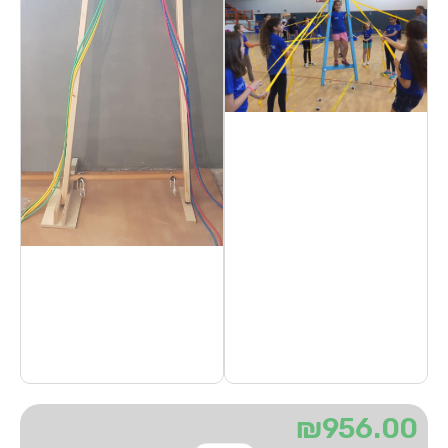
₪
956.00