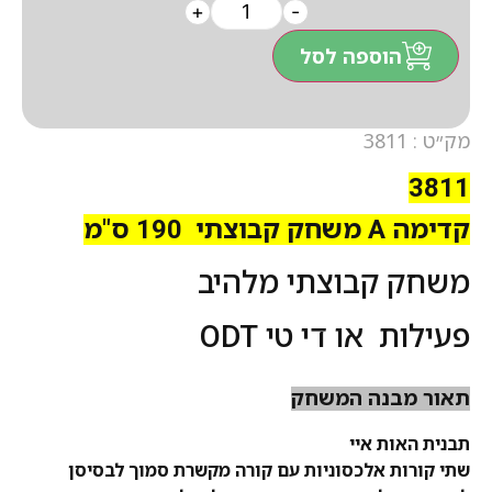
+
-
הוספה לסל
מק״ט : 3811
3811
קדימה A משחק קבוצתי 190 ס"מ
משחק קבוצתי מלהיב
פעילות או די טי ODT
תאור מבנה המשחק
תבנית האות איי
שתי קורות אלכסוניות עם קורה מקשרת סמוך לבסיסן