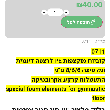
₪
40.00
+
-
הוספה לסל
מק״ט : 0711
0711
קוביות מוקצפות PE לרצפה דינמית
ומקפיצה 8/6/6 ס"מ
התעמלות קרקע אקרובטיקה
special foam elements for gymnastic
floor