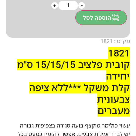
+
-
הוספה לסל
מק״ט : 1821
1821
קובית פלציב 15/15/15 ס"מ
יחידה
קלת משקל ***ללא ציפה
צבעונית
מעברים
עשוי פולימר מוקצף בועה סגורה בצפיפות גבוהה
יש לברר זמינות צבעים. אפשר להזמין כמעט בכל