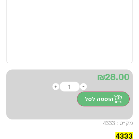
₪
28.00
+
-
הוספה לסל
מק״ט : 4333
4333