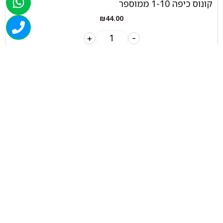
קונוס כיפה 1-10 ממוספר
₪
44.00
+
-
הוספה לסל
050-463-5437
haatlet@yahoo.com
שעות פתיחה של המחסן:
א'-ה' 07:00-16:00
ניווט בוויז
ניווט בגוגל