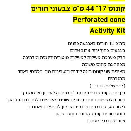
קונוס 17" 44 ס"מ צבעוני חורים
Perforated cone
Activity Kit
סה"כ 12 חורים בארבעה כוונים
בצבעים כחול ירוק צהוב אדום
חלק מערכת פעילות לפעילות מוטורית דינמית ומלהיבה
מכונה גם קונוס משוכה
מציבים שני קונוסים זה ליד זה ומעבירים מוט פלסטי באחד
מהגבהים
(- יש שלשה גבהים)
בין שני הקונוסים – ומתקבלת משוכה לאימון ואו משחק
העובדה שישנם חורים בכוונים שונים מאפשרת לסביבת הגיל הרך
ליצור מערכים משתנים כיד הדמיון להפעלות ואתגרים
קונוס חורים קונוס מחורר קונוס סימון
ציוד ספורט למוסדות