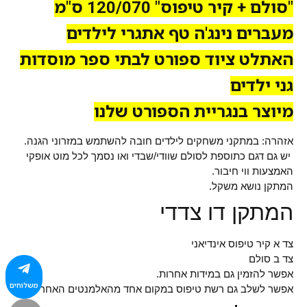
"סולם + קיר טיפוס" 120/070 ס"מ
מעברים נינג'ה טף אתגרי לילדים
האתלט ציוד ספורט לבתי ספר מוסדות
גני ילדים
מיוצר בנגריית הספורט שלנו
אזהרה: במתקני משחקים לילדים חובה להשתמש במזרוני הגנה.
יש גם דגם כתוספת לסולם שוודי/שבדי ואו נסמך לכל מוט אופקי
האמצעות ווי חיבור.
המתקן נושא משקל.
המתקן דו צדדי
צד א קיר טיפוס אינדיאני
צד ב סולם
אפשר להזמין גם במידות אחרות.
משלוחים
אפשר לשלב גם רשת טיפוס במקום אחד מהאלמנטים האחרים.