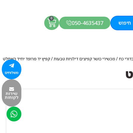
0
050-4635437
חיפוש
דורי כח
/
מכשירי כושר קפיצים דילגיות טבעות
/ קפיץ יד מרופד יחיד האתלט
ט
משלוחים
שירות
לקוחות