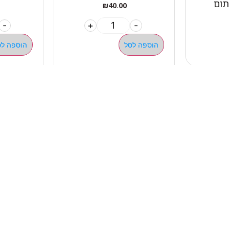
₪
40.00
-
+
-
הוספה לסל
הוספה לס
מהיר
קטגוריות
אתלט
מים שחיה שעשוע
צרים
מכשירי כושר קפיצים ד
ם
חדר כושר קרוספיט אימו
ם ומאמנים