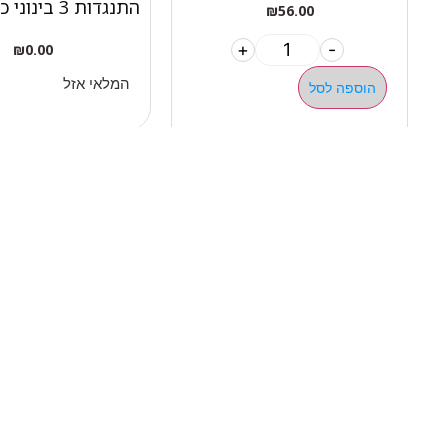
התנגדות 3 בינוני כתום
₪
56.00
+
-
₪
0.00
המלאי אזל
הוספה לסל
ניווט 
050-463-5437
אודות 
haatlet@yahoo.com
כל המו
שעות פתיחה של המחסן:
מבצעי
א'-ה' 07:00-16:00
מדריכי
ניווט בוויז
ניווט בגוגל