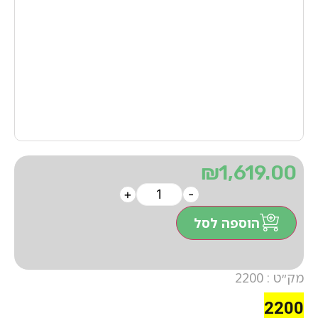
₪
1,619.00
+
-
הוספה לסל
מק״ט : 2200
2200