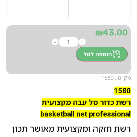
₪
43.00
+
-
הוספה לסל
מק״ט : 1580
1580
רשת כדור סל עבה מקצועית
basketball net professional
רשת חזקה ומקצועית מאושר תכון