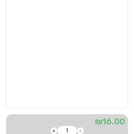
₪
16.00
+
-