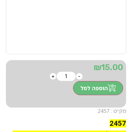
₪
15.00
+
-
הוספה לסל
מק״ט : 2457
2457