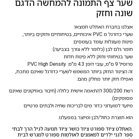
שער צף התמונה להמחשה הדגם
שונה וחזק
אצלנו בחברת האתלט תמצאו:
שערי כדורגל מ PVC איכותיים, בטיחותיים וחזקים ביותר,
פינות מעוגלות עומד בעומסים.
חומר גלם לבן (כלומר ללא צורך בצביעה)
שער בטיחותי וחזק ללא פינות חדות
פרופיל 9 ס"מ, עובי דופן 4.3 מ"מ. PVC High Density
זה הצינור החזק ביותר המשמש לשערי כדורגל שאינם מתכת,
ואפילו חזק יותר מחלק מהם.
רשת 300/200 להתאמה אישית כלולה (חיבור באזיקונים שאינם
מסופקים).
מיועד למועדוני כדור מים לבריכות שחיה ולבתים פרטיים
הוא תוצרת כחול/לבן ומיוצר במפעלנו.
.האתלט ציוד ספורט ציוד כושר ציוד תנועה לגיל הרך לבתי
ספר לגני ילדים למאמנים לאולמות ספורט למגרש לבית