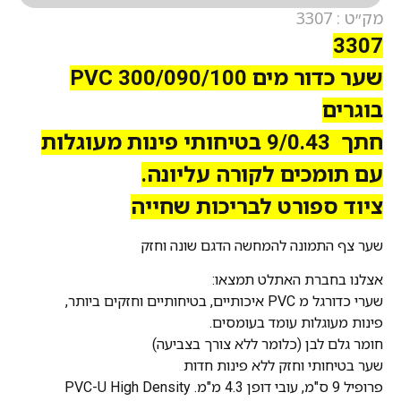
מק״ט : 3307
3307
שער כדור מים PVC 300/090/100
בוגרים
חתך 9/0.43 בטיחותי פינות מעוגלות
עם תומכים לקורה עליונה.
ציוד ספורט לבריכות שחייה
שער צף התמונה להמחשה הדגם שונה וחזק
אצלנו בחברת האתלט תמצאו:
שערי כדורגל מ PVC איכותיים, בטיחותיים וחזקים ביותר,
פינות מעוגלות עומד בעומסים.
חומר גלם לבן (כלומר ללא צורך בצביעה)
שער בטיחותי וחזק ללא פינות חדות
פרופיל 9 ס"מ, עובי דופן 4.3 מ"מ. PVC-U High Density