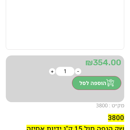
₪
354.00
+
-
הוספה לסל
מק״ט : 3800
3800
שק הנפה חול 15 ק"ג ידיות אחיזה