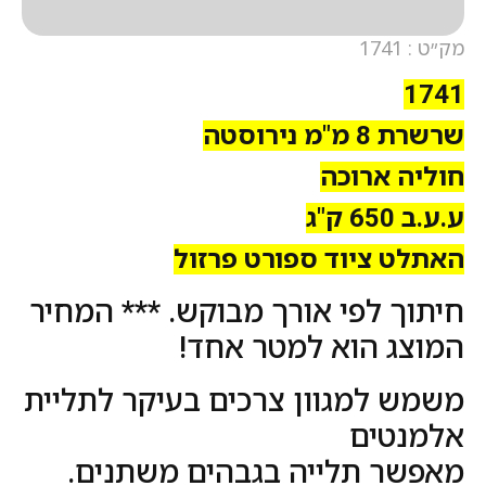
מק״ט : 1741
1741
שרשרת 8 מ"מ נירוסטה
חוליה ארוכה
ע.ע.ב 650 ק"ג
האתלט ציוד ספורט פרזול
חיתוך לפי אורך מבוקש. *** המחיר
המוצג הוא למטר אחד!
משמש למגוון צרכים בעיקר לתליית
אלמנטים
מאפשר תלייה בגבהים משתנים.