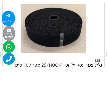
משלוחים
שירות
לקוחות
1851
גליל צמדן (סקוץ') זכר (HOOK) 25 מטר / 10 ס"מ
₪
279.00
+
-
הוספה לסל