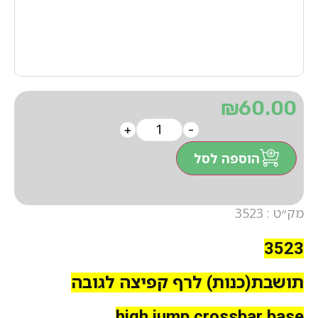
₪
60.00
+
-
הוספה לסל
מק״ט : 3523
3523
תושבת(כנות) לרף קפיצה לגובה
high jump crossbar base