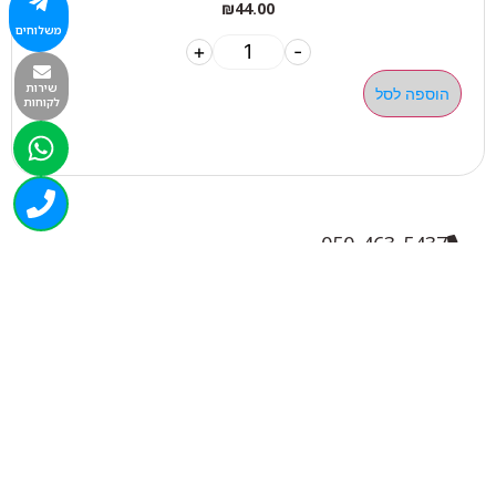
₪
44.00
משלוחים
+
-
שירות
הוספה לסל
לקוחות
050-463-5437
haatlet@yahoo.com
שעות פתיחה של המחסן:
א'-ה' 07:00-16:00
ניווט בוויז
ניווט בגוגל