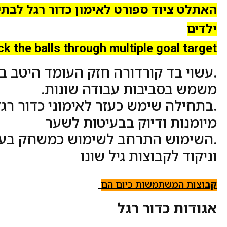
האתלט ציוד ספורט לאימון כדור רגל לבתי
ילדים
ck the balls through multiple goal target
.עשוי בד קורדורה חזק העומד היטב ב
משמש בסביבות עבודה שונות.
.בתחילה שימש כעזר לאימוני כדור רגל
מיומנות ודיוק בבעיטות לשער
.השימוש התרחב לשימוש כמשחק בע
וניקוד לקבוצות גיל שונו
קבו
צות המשתמשות כיום הם
אגודות כדור רגל