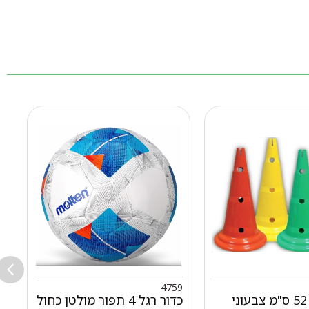
3
4759
קונוס 20" 52 ס"מ צבעוני
כדור רגל 4 תפור מולטן כחול
ש