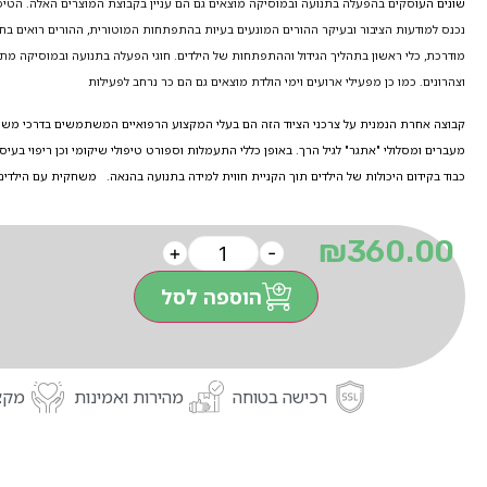
שונים העו
סקים בהפעלה בתנועה ובמוסיקה מוצאים גם הם עניין בקבוצת המוצרים האלה. הטיפו
נכנס למודעות הציבור ובעיקר ההורים המונעים בעיות בהתפתחות המוטורית, ההורים רואים בח
מודרכת, כלי ראשון בתהליך הגידול וההתפתחות של הילדים. חוגי הפעלה בתנועה ובמוסיקה מתקי
וצהרונים. כמו כן מפעילי ארועים וימי הולדת מוצאים גם הם כר נרחב לפעילות
קבוצה אחרת הנמנית על צרכני הציוד הזה הם בעלי המקצוע הרפואיים המשתמשים בדרכי משחק 
מעברים ומסלולי "אתגר" לגיל הרך. באופן כללי התעמלות וספורט טיפולי שיקומי וכן ריפוי בעי
כבוד בקידום היכולות של הילדים תוך הקניית חווית למידה בתנועה בהנאה. משחקית עם הילדים
₪
360.00
+
-
הוספה לסל
רכישה בטוחה
מהירות ואמינות
מקצו