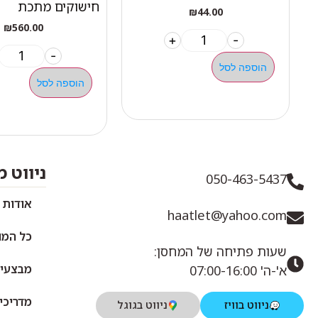
חישוקים מתכת
₪
44.00
₪
560.00
+
-
-
הוספה לסל
הוספה לסל
ניווט 
050-463-5437
אודות 
haatlet@yahoo.com
כל המו
שעות פתיחה של המחסן:
מבצעי
א'-ה' 07:00-16:00
מדריכי
ניווט בוויז
ניווט בגוגל