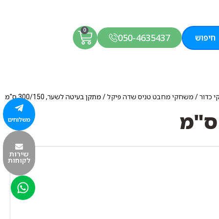
0
050-4635437
חיפוש
 כדור
/
משחקי מחבט טניס שדה פיקל
/ מתקן בעיטה לשער, 300/150 ס"מ
משלוחים
שירות
לקוחות