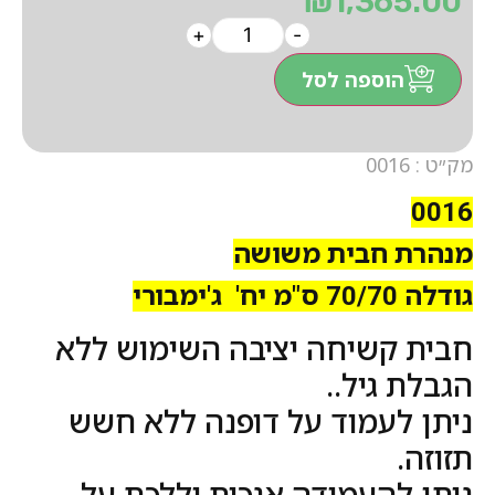
₪
1,365.00
+
-
הוספה לסל
מק״ט : 0016
0016
מנהרת חבית משושה
גודלה 70/70 ס"מ יח' ג'ימבורי
חבית קשיחה יציבה השימוש ללא
הגבלת גיל..
ניתן לעמוד על דופנה ללא חשש
תזוזה.