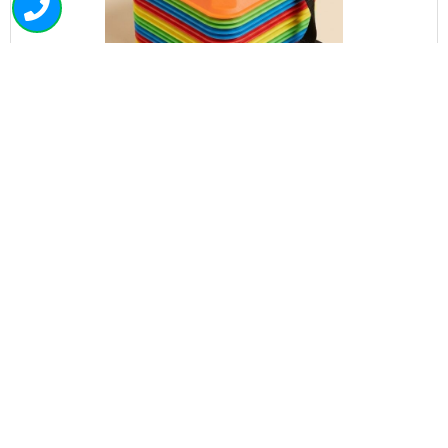
3337
קונוס כיפה 1-10 ממוספר
₪
44.00
+
-
הוספה לסל
050-463-5437