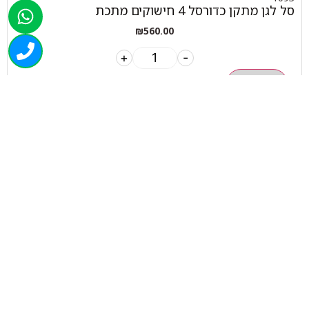
סל לגן מתקן כדורסל 4 חישוקים מתכת
₪
560.00
+
-
הוספה לסל
050-463-5437
haatlet@yahoo.com
שעות פתיחה של המחסן:
א'-ה' 07:00-16:00