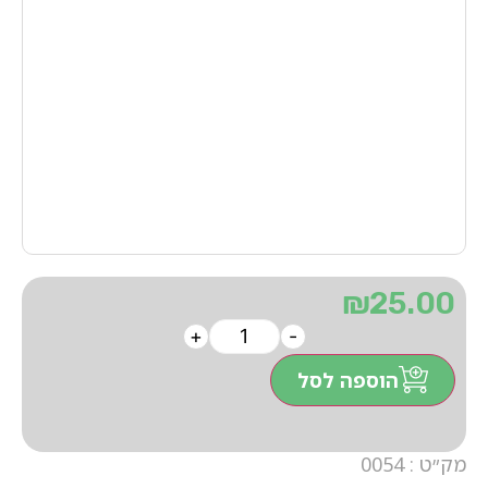
₪
25.00
+
-
הוספה לסל
מק״ט : 0054