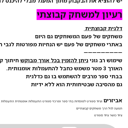
יש להוציא את הבקבוק מתוך המעגל מבלי להיכנס ל
רעיון למשחק קבוצתי
דלגית קבוצתית
משחקים של פעם המשוחקים גם היום
באתרי משחקים של פעם יש הנחיות מפורטות לגבי ח
—————————
שימוש רב גוני
ניתן להזמין בכל אורך מבוקש
חיתוך קצ
האורך 3 מטר משמש כחבל להתעמלות אומנותית.
בבתי ספר מרבים להשתמש בו גם כדלגית
גם מהסיבה שבטיחותית הוא ללא ידיות
אביזרים
וציוד ספורט למוסדות בתי ספר ומרכזי ספורט
התעמלות אומנותית התעמלות 
תנועה לגיל הרך משחקים קבוצתיים
ציוד כושר ציוד ספורט