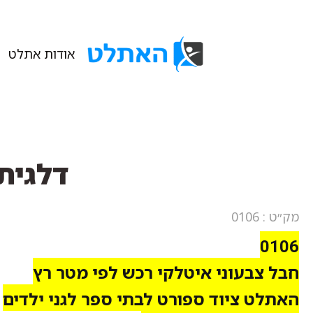
אודות אתלט
דלגית ח
מק״ט : 0106
0106
חבל צבעוני איטלקי רכש לפי מטר רץ
האתלט ציוד ספורט לבתי ספר לגני ילדים