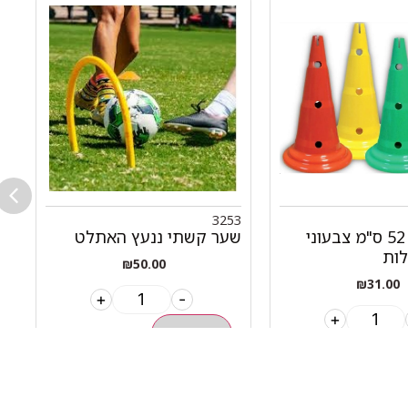
6
3253
קונוס 20" 52 ס"מ צבעוני
שער קשתי ננעץ האתלט
לות
ה
₪
50.00
₪
31.00
+
-
+
הוספה לסל
ל