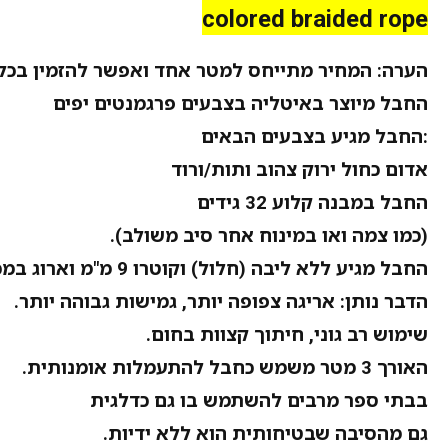
colored braided rope
הערה: המחיר מתייחס למטר אחד ואפשר להזמין בכל 
החבל מיוצר באיטליה בצבעים פרגמנטים יפים
:החבל מגיע בצבעים הבאים
אדום כחול ירוק צהוב ותות/ורוד
החבל במבנה קלוע 32 גידים
(כמו צמה ואו במינוח אחר סיב משולב).
החבל מגיע ללא ליבה (חלול) וקוטרו 9 מ"מ וארוג במכונת 32 ראשים
הדבר נותן: אריגה צפופה יותר, גמישות גבוהה יותר.
שימוש רב גוני, חיתוך קצוות בחום.
האורך 3 מטר משמש כחבל להתעמלות אומנותית.
בבתי ספר מרבים להשתמש בו גם כדלגית
גם מהסיבה שבטיחותית הוא ללא ידיות.