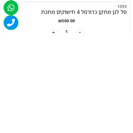
1093
סל לגן מתקן כדורסל 4 חישוקים מתכת
₪
560.00
+
-
הוספה לסל
050-463-5437
haatlet@yahoo.com
שעות פתיחה של המחסן:
א'-ה' 07:00-16:00