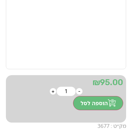
₪
95.00
+
-
הוספה לסל
מק״ט : 3677