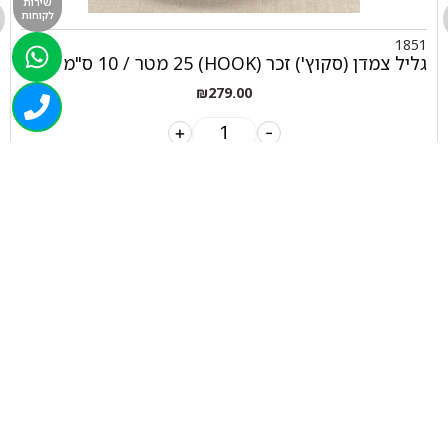
שירות
לקוחות
1851
גליל צמדן (סקוץ') זכר (HOOK) 25 מטר / 10 ס"מ
₪
279.00
+
-
הוספה לסל
050-463-5437
haatlet@yahoo.com
שעות פתיחה של המחסן: