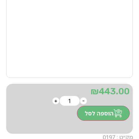
₪
443.00
+
-
הוספה לסל
מק״ט : 0197