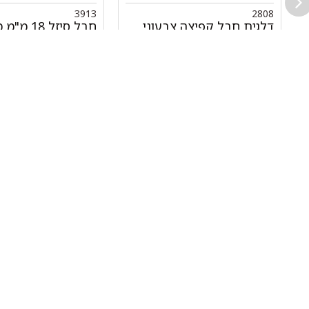
3913
2808
דלגית חבל קפיצה צבעוני
חבל סיזל 18 
0300 ס"מ 64 גידים
למטר
₪
18.00
₪
15.00
₪
30.00
-
+
-
הוספה לסל
הוספה לסל
ניווט 
050-463-5437
אודות 
haatlet@yahoo.com
כל המו
שעות פתיחה של המחסן: