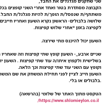
שני שחקנים מגלגלים את החבל,
הקבוצה מסתדרת בטור ואחד אחרי השני קופצים בכל
משתתף/ת שנפסל/ת הופך/ת להיות מגלגל/ת החבל.
שלושה בלבולים- הראשון נקרא השעון ואחריו חייבים
לקפיצה בזמן *אחרי שלוש קפיצות.
השעון יכול להיכנס מתי שירצה.
שניים ארבע_- השעון קופץ שתי קפיצות וזה שאחריו ח
בשלישית ולקפוץ איתו/ה עוד שתי קפיצות . השעון יו
וקופץ עם השני עוד שתי קפיצות וכך הלאה.
השעון חייב לציין לפני תחילת המשחק את שם המשח
.בלבולים או בלי.
הטקסט מתוך האתר של שלומי (בהרשאה)
https://www.shlomieylon.co.il/