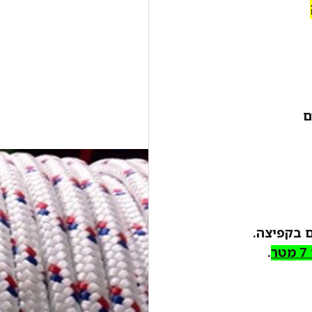
ם
 בקפיצה.
ר
.