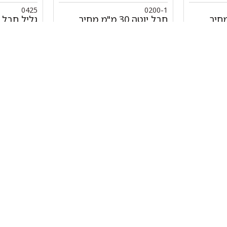
0425
0200-1
מ"מ מחיר
חבל יוטה 30 מ"מ מחיר
למטר האתלט
האתלט
₪
31.00
0
+
-
+
-
הוספה לסל
הוספה לס
מהיר
קטגוריות
אתלט
מים שחיה שעשוע
צרים
מכשירי כושר קפיצים ד