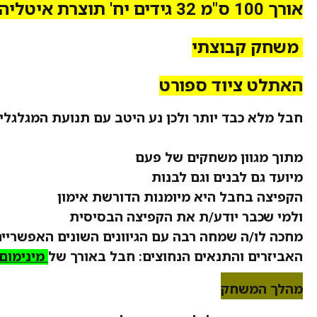
אורך 100 ס"מ 32 גידים יח' תוצרת איטליה
משחק קבוצתי
האתלט ציוד ספורט
חבל מלא כבד יותר ולכן נע היטב עם תנועת המגלגלי
מתוך מגוון משחקים של פעם
מיועד גם לבנים וגם לבנות
הקפיצה בחבל היא מיומנות הדורשת אימון
ולמי שכבר יודע/ת את הקפיצה הבסיסית
מחכה לו/ה שמחה רבה עם הגיוונים השונים האפשריים
האביזרים והתנאים הנחוצים: חבל באורך של
מינימום 7 מט
מהלך המ
שחק