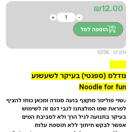
₪
12.00
+
-
הוספה לסל
מק״ט : 0296
0296
נודלס (ספגטי) בעיקר לשעשוע
Noodle for fun
שוי פולימר מוקצף בועה סגורה ומכאן כוחו להציף
ע
למראת שמו המלצתנו לגבי דגם זה לשימוש
בעיקר בתנועה לגיל הרך ולא לסביבת המים
אפשר לבקש חיתוך ללא תוספת עלות