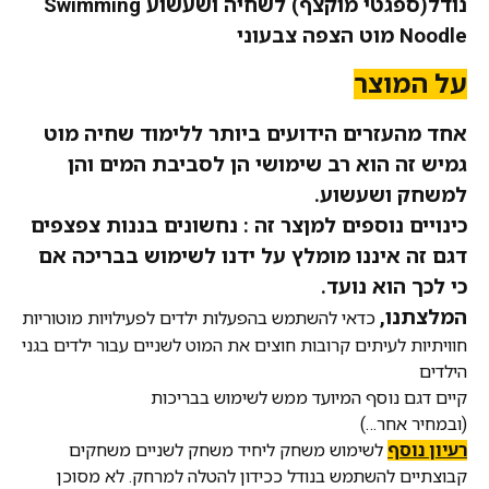
נודל(ספגטי מוקצף) לשחיה ושעשוע Swimming
Noodle מוט הצפה צבעוני
על המוצר
אחד מהעזרים הידועים ביותר ללימוד שחיה מוט
גמיש זה הוא רב שימושי הן לסביבת המים והן
למשחק ושעשוע.
כינויים נוספים למןצר זה : נחשונים בננות צפצפים
דגם זה איננו מומלץ על ידנו לשימוש בבריכה אם
כי לכך הוא נועד.
המלצתנו,
כדאי להשתמש בהפעלות ילדים לפעילויות מוטוריות
חוויתיות לעיתים קרובות חוצים את המוט לשניים עבור ילדים בגני
הילדים
קיים דגם נוסף המיועד ממש לשימוש בבריכות
(ובמחיר אחר…)
רעיון נוסף
לשימוש משחק ליחיד משחק לשניים משחקים
קבוצתיים להשתמש בנודל ככידון להטלה למרחק. לא מסוכן