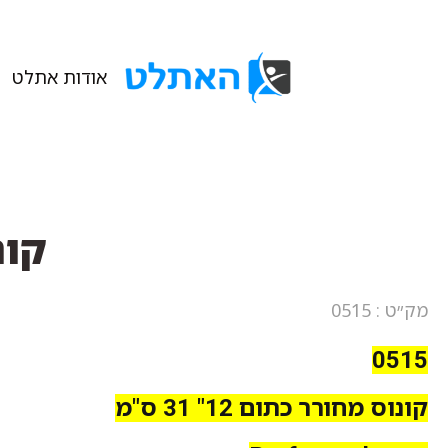
אודות אתלט
קונוס 12" 31
מק״ט : 0515
0515
קונוס מחורר כתום 12" 31 ס"מ