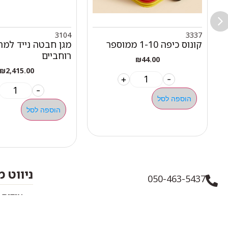
3104
3337
קונוס כיפה 1-10 ממוספר
מגן חבטה נייד למת
רוחביים
₪
44.00
₪
2,415.00
+
-
-
הוספה לסל
הוספה לסל
ניווט 
050-463-5437
אודות 
haatlet@yahoo.com
כל המו