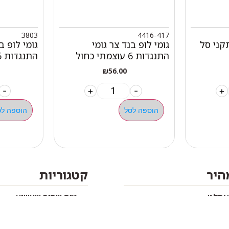
3803
4416-417
קני סל
גומי לופ בנד צר גומי
גומי לופ ב
התנגדות 6 עוצמתי כחול
התנגדות 5 ירוק 45 מ"מ
₪
56.00
-
+
-
+
הוספה לסל
הוספה לס
מהיר
קטגוריות
אתלט
מים שחיה שעשוע
צרים
מכשירי כושר קפיצים ד