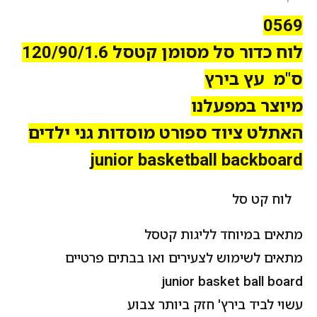
0569
לוח כדור סל מסומן קטסל 120/90/1.6
ס"מ עץ בירץ
מיוצר במפעלנו
האתלט ציוד ספורט מוסדות גני ילדים
junior basketball backboard
לוח קט סל
מתאים במיוחד לליגות קטסל
מתאים לשימוש לצעירים ואו בבתים פרטיים
junior basket ball board
עשוי לביד בירץ' חזק ביותר צבוע