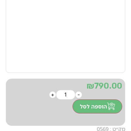
₪
790.00
+
-
הוספה לסל
מק״ט : 0569