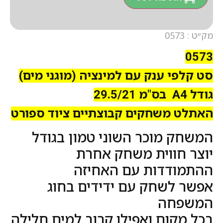
מק״ט : 0573
0573
סט קלפי ענק עם למינציה (מוגני מים)
גודל A4 בס"מ 29.5/21
האתלט משחקים קבוצתיים ציוד ספורט
המשחק מוכר השוני טמון בגודל
יוצר חווית משחק אחרת
ההתמודדות עם האחיזה
אפשר לשחק עם ידידים בחוג
המשפחה
בכל מקום ואפילו קרוב למים חלילה