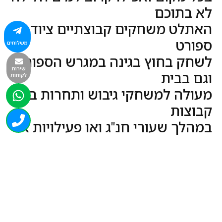
לא בתוכם
האתלט משחקים קבוצתיים ציוד
ספורט
משלוחים
לשחק בחוץ בגינה במגרש הספורט
שירות
וגם בבית
לקוחות
מעולה למשחקי גיבוש ותחרות בין
קבוצות
במהלך שעורי חנ"ג ואו פעילויות או
די טי
פעילות של 2 או 4 קבוצות בוזמנית
אפשרות רגועה יותר
בניית מגדל עם הקלפים
האחרון ששם קלף בלי התמוטטות