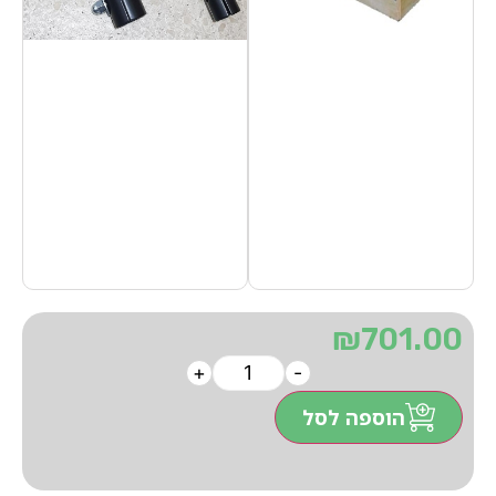
₪
701.00
+
-
הוספה לסל