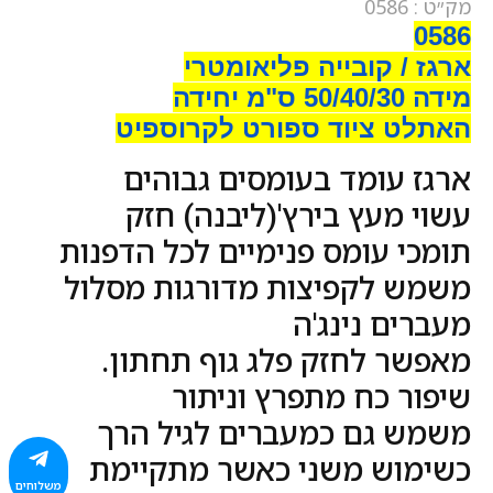
מק״ט : 0586
0586
ארגז / קובייה פליאומטרי
מידה 50/40/30 ס"מ יחידה
האתלט ציוד ספורט לקרוספיט
ארגז עומד בעומסים גבוהים
עשוי מעץ בירץ'(ליבנה) חזק
תומכי עומס פנימיים לכל הדפנות
משמש לקפיצות מדורגות מסלול
מעברים נינג'ה
מאפשר לחזק פלג גוף תחתון.
שיפור כח מתפרץ וניתור
משמש גם כמעברים לגיל הרך
כשימוש משני כאשר מתקיימת
משלוחים