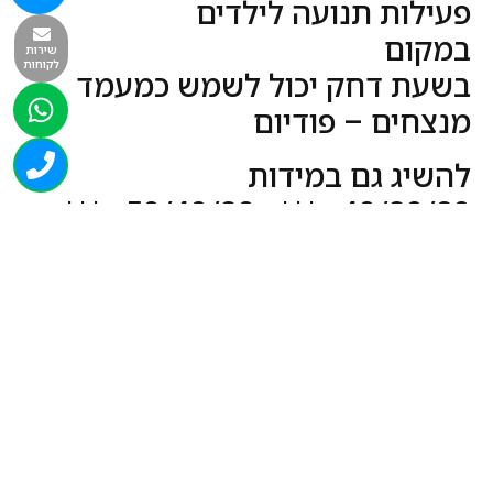
פעילות תנועה לילדים
במקום
שירות
לקוחות
בשעת דחק יכול לשמש כמעמד
מנצחים – פודיום
להשיג גם במידות
40/30/20 *** 50/40/30 ***
60/50/40 *** 70/60/50 ***
80/60/50
ואו כל מידה שתחפצו
מיוצר במפעלנו נגריית ספורט
רכישה בטוחה
מהירות ואמינות
מקצועיות ואדיבות