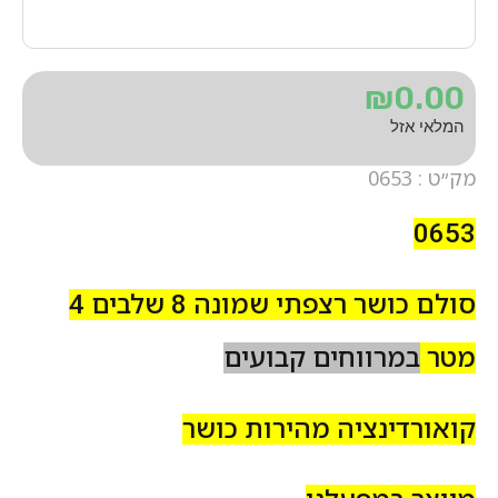
₪
0.00
המלאי אזל
מק״ט : 0653
0653
סולם כושר רצפתי
שמונה 8 שלבים 4
מטר
במרווחים קבועים
קואורדינציה מהירות כושר