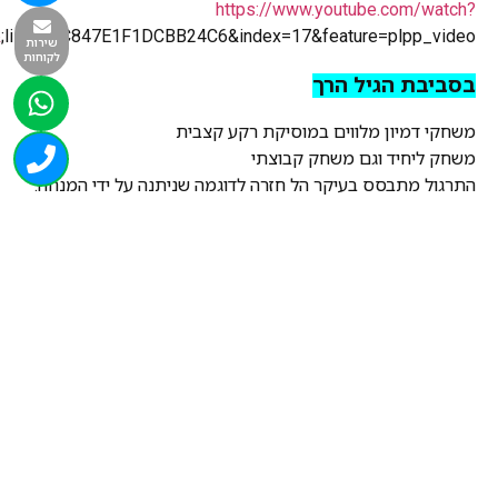
https://www.youtube.com/watch?
&
;list=PLC847E1F1DCBB24C6&index=17&feature=plpp_video
שירות
לקוחות
בסביבת הגיל הרך
משחקי דמיון מלווים במוסיקת רקע קצבית
משחק ליחיד וגם משחק קבוצתי
התרגול מתבסס בעיקר הל חזרה לדוגמה שניתנה על ידי המנחה.
——————————————————————————
ציוד עזר לאימון / עזרי אימון למשחקי כדור
ציוד ספורט מקצועי ציוד ספורט מוסד
מיועד למאמני כושר ציוד לאימון כדורגל
לבתי ספר מוסדות ומרכזי ספורט
אמצעי אימון ותרגול נפלא
חברתנו עוסקת גם בייצור וגם בשיווק ציוד ספורט
רכישה בטוחה
מהירות ואמינות
מקצועיות ואדיבות