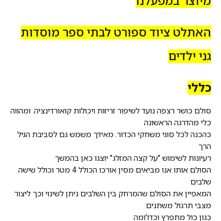
מיוצר במפעלנו
האתלט ציוד ספורט לבתי ספר מוסדות
גני ילדים
כללי
סולם כושר רצפה נועד לשיפור זריזות ויכולות קואורדינציה. ומהווה
כלי מהדרגה הראשונה
כהכנה לכל סוגי משחקי הכדור. מאידך משמש גם לסביבת הגיל
הרך
רעיונות לשימוש "על קצה המזלג" יוצגו כאן בהמשך
הסולם אותו אנו מביאים מסין אורכו הכולל 4 מטר וכולל שישה
שלבים
המאפיין את הסולם שהמרחק בין השלבים ניתן לשינוי וכך ליצור
מצבי תרגול משתנים
כגון כול מתפרץ וכדו'ומה