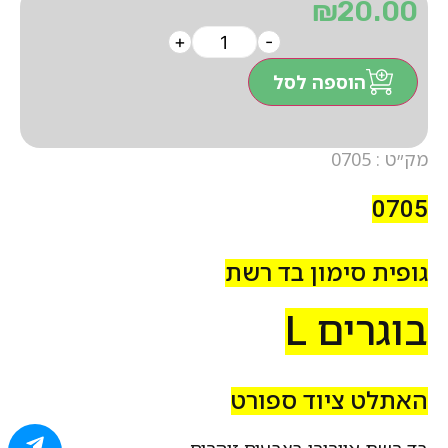
₪
20.00
+
-
הוספה לסל
מק״ט : 0705
0705
גופית סימון בד רשת
בוגרים L
האתלט ציוד ספורט