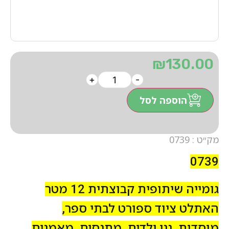
₪
130.00
+
-
הוספה לסל
מק״ט : 0739
0739
גומייה שיתופית קבוצתית 12 מטר
האתלט ציוד ספורט לבתי ספר,
מוסדות, גני ילדים, מתנסים, מאמנים