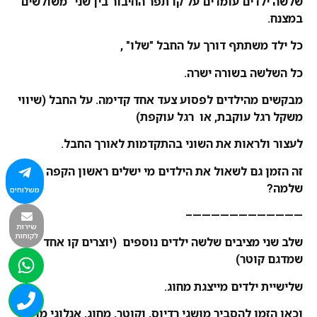
שלשה ילדים עומדים על קו תפר החיבור בין שני "משולשים"
במצנח.
כל ילד משתתף דורך על החבל "שלו" ,
כל השלשה בשורה ישרה.
מבקשים מהילדים לפסוע צעד אחד קדימה. על החבל (שיווי
משקל רגל עוקבת, או רגל עוקפת)
לעצור ולראות את השוני בהתקדמות לאורך החבל.
זה הזמן גם לשאול את הילדים מי ישלים ראשון הקפה
שלמה?
משלוחים
————————————–
שירות
לקוחות
שלב שני מציבים שלשה ילדים נוספים (יוצרים קו אחד
שמדגם קוטר)
שלישיית ילדים מייצגת מחוג.
וכאן הזמן להסביר מושגי רדיוס, וקוטר, מחוג, אנלוגי מול