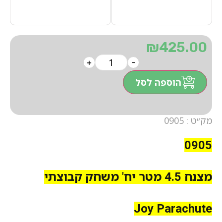
₪
425.00
+
-
הוספה לסל
מק״ט : 0905
0905
מצנח 4.5 מטר יח' משחק קבוצתי
Joy Parachute