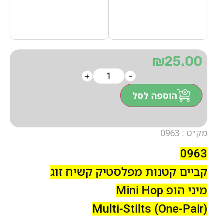
₪
25.00
+
-
הוספה לסל
מק״ט : 0963
0963
קביים קטנות מפלסטיק קשיח זוג
מיני הופ Mini Hop
Multi-Stilts (One-Pair)