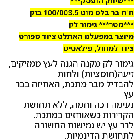
***שיווק הופסק***
ח"ח בר בלט מוט 100/003.5 בוק
***מטר*** גימור לק
מיוצר במפעלנו האתלט ציוד ספורט
ציוד למחול, פילאטיס
גימור לק מקנה הגנה לעץ ממזיקים,
זיעה(חומציות) ולחות
להבדיל מבר מתכת, האחיזה בבר
עץ
נעימה רכה וחמה, ללא תחושת
הקרירות כשאוחזים במתכת.
לבר עץ יש גמישות החשובה
לתחושת הדינמיות.