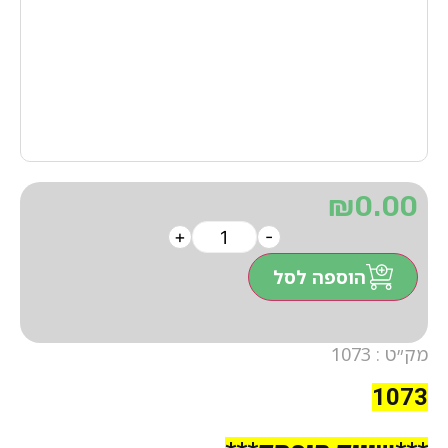
₪
0.00
+
-
הוספה לסל
מק״ט : 1073
1073