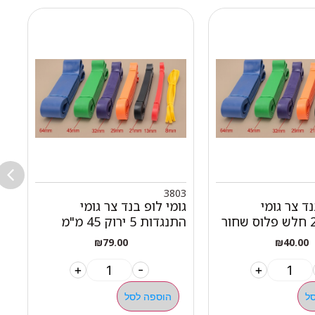
5
3803
נד צר גומי
גומי לופ בנד צר גומי
מ
התנגדות 5 ירוק 45 מ"מ
ס
₪
79.00
₪
40.00
+
-
+
ל
הוספה לסל