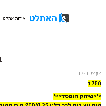
אודות אתלט
ב
מק״ט : 1750
1750
***שיווק הופסק***
מוט עץ בוק לבר בלט 200/0.35 ס"מ גימור לק