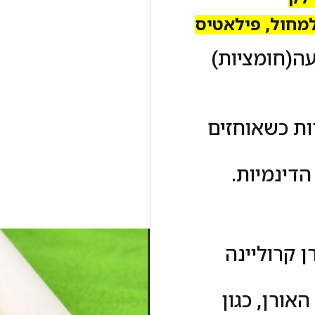
למחול, פילאטיס
עה(חומציות)
ות כשאוחזים
דינמיות.
 קרוליינה
אורן, כגון