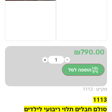
₪
790.00
+
-
הוספה לסל
מק״ט : 1113
1113
סולם חבלים תלוי ריבועי לילדים