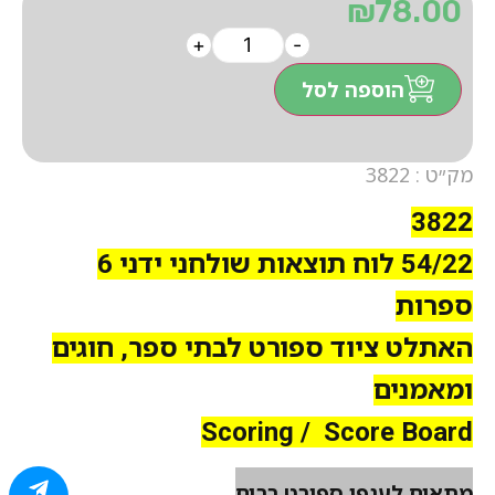
₪
78.00
+
-
הוספה לסל
מק״ט : 3822
3822
54/22 לוח תוצאות שולחני ידני 6
ספרות
האתלט ציוד ספורט לבתי ספר, חוגים
ומאמנים
Scoring / Score Board
מתאים לענפי ספורט רבים