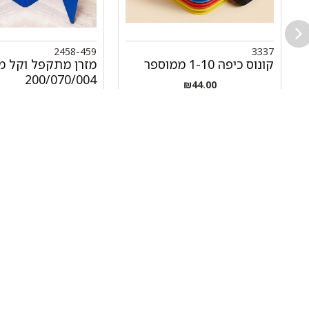
2458-459
3337
קונוס כיפה 1-10 ממוספר
מזרן מתקפל וקל 
200/070/004
₪
44.00
₪
1,745.00
+
-
-
הוספה לסל
הוספה לסל
ניווט 
050-463-5437
אודות 
haatlet@yahoo.com
כל המו