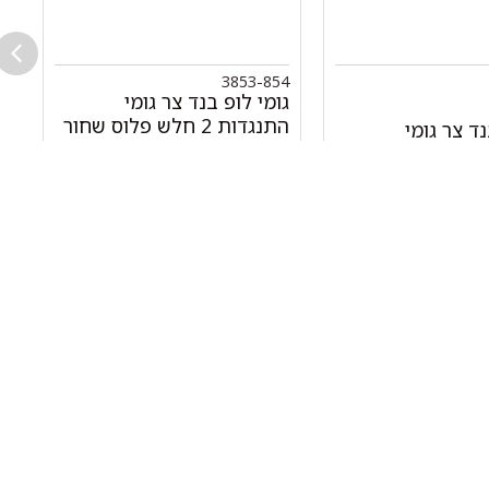
3
3853-854
גומי לופ בנד צר גומי
גו
התנגדות 2 חלש פלוס שחור
התנ
נד צר גומי
₪
40.00
+
-
₪
0.00
הוספה לסל
ילגיות טבעות