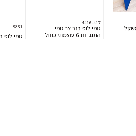
4416-417
3881
משקל
גומי לופ בנד צר גומי
התנגדות 6 עוצמתי כחול
גומי לופ ב
התנגדות 3 בינוני כתום
₪
56.00
+
-
+
המלאי אזל
הוספה לסל
מהיר
קטגוריות
אתלט
מים שחיה שעשוע
צרים
מכשירי כושר קפיצים ד