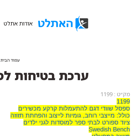
אודות אתלט
עמוד הבית
/
ערכת בטיחות לספ
מק״ט : 1199
1199
ספסל שוודי דגם להתעמלות קרקע מכשירים
כולל: מייצבי רוחב, גומיות לייצוב והפחתת תזוזה
ציוד ספורט לבתי ספר למוסדות לגני ילדים
Swedish Bench