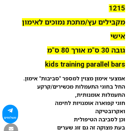
1215
מקבילים עץ/מתכת נמוכים לאימון
אישי
גובה 30 ס"מ אורך 80 ס"מ
kids training parallel bars
אמצעי אימון
מצוין
למספר "סביבות" אימון.
החל בחוגי התעמלות מכשירים/קרקע
התעמלות אומנותית,
חוגי קפוארה אומנויות לחימה
ואקרובטיקה
משלוחים
וכן לסביבה הטיפולית
בעת מצוקה זה גם זוג שערים