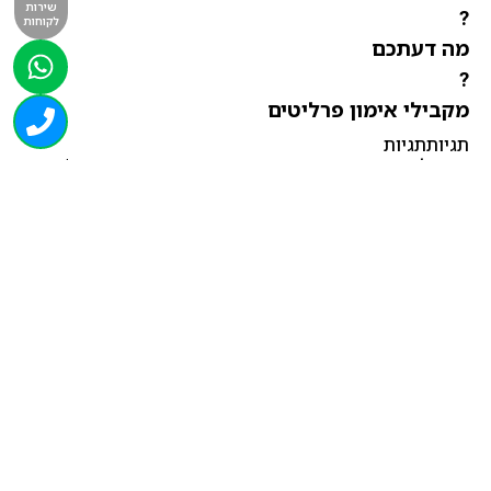
שירות
?
לקוחות
מה דעתכם
?
מקבילי אימון פרליטים
תגיותתגיות
חנות למכירת ציוד ומכשירי כושר ספורט ביתי ומקצועי *
יבוא ושיווק מכשירי כושר מקצועי לילדים *
מכירת ציוד נלווה למכוני כושר ומועדוני כושר *
האתלט יבואני ויצרני ציוד ספורט וכושר *
ציוד לתנועה לגיל הרך מותאם לבנית מערכי שיעור במסגרת
חוגים וקורסים לתנועה לגיל הרך
משתלבים נפלא בתנועה ושירים המתאימים לגיל הרך
לפי נושאים שונים כגון עונות השנה חגים ומועדים פירות ועוד
ציוד ספורט למוסדות לבתי ספר ציוד כושר תנועה לגיל הרך
רכישה בטוחה
מהירות ואמינות
מקצועיות ואדיבות