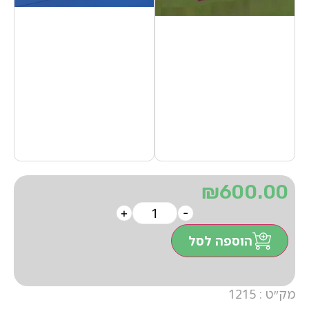
₪
600.00
+
-
הוספה לסל
מק״ט : 1215