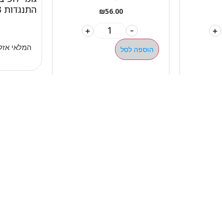
התנגדות 3 בינוני כתום
₪
56.00
+
-
+
המלאי אזל
הוספה לסל
מהיר
קטגוריות
אתלט
מים שחיה שעשוע
צרים
מכשירי כושר קפיצים ד
ם
חדר כושר קרוספיט אימו
ם ומאמנים