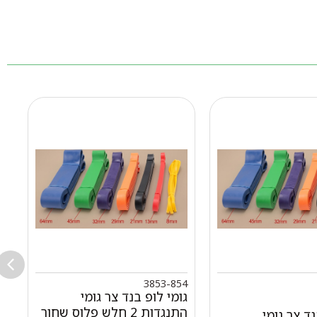
3
3853-854
גומי לופ בנד צר גומי
גו
התנגדות 2 חלש פלוס שחור
התנ
נד צר גומי