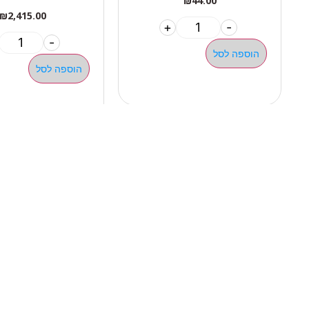
₪
44.00
₪
2,415.00
+
-
-
הוספה לסל
הוספה לסל
ניווט 
050-463-5437
אודות 
haatlet@yahoo.com
כל המו
שעות פתיחה של המחסן:
מבצעי
א'-ה' 07:00-16:00
מדריכי
ניווט בוויז
ניווט בגוגל