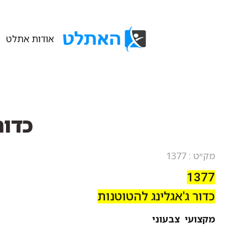
אודות אתלט
כדור
מק״ט : 1377
1377
כדור ג'אגלינג להטוטנות
מקצועי צבעוני