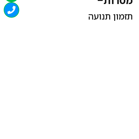
מטרות
–
תזמון תנועה
תאום יד רגל בתנועת התקדמות
תפיסה מרחבית
שיווי משקל
וויסות תנועה
מודעות "אני וגופי"
פיתוח קצב
חימום
מהלך הפעילות-
המשתתפים נכנסים לתוך הזחלן
ומנסים להתקדם מרחק קצר.