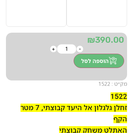
₪
390.00
+
-
הוספה לסל
מק״ט : 1522
1522
זחלן גלגלון אל היעד קבוצתי, 7 מטר
הקף
האתלט משחק קבוצתי