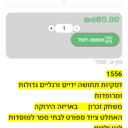
₪
680.00
+
-
הוספה לסל
מק״ט : 1556
1556
דסקיות תחושה ידיים ורגליים גדולות
ומרופדות
משחק זכרון באריזה הירוקה
האתלט ציוד ספורט לבתי ספר למוסדות