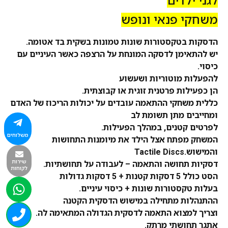
לגני ילדים
משחקי פנאי ונופש
הדסקות בטקסטורות שונות טמונות בשקית בד אטומה.
יש להתאימן
לדסקה
המונחת על הרצפה כאשר העיניים עם
כיסוי.
להפעלות מוטוריות ושעשוע
הן כפעילות פרטנית זוגית או קבוצתית.
כללית משחקי ההתאמה עובדים על יכולות הריכוז של האדם
ומחייבים מתן תשומת לב
לפרטים קטנים, במהלך הפעילות.
משלוחים
המשחק מפתח אצל הילד את מיומנות התחושות
והמישוש.Tactile Discs
שירות
דסקיות
תחושה והתאמה – לעבודה על תחושתיות.
לקוחות
הסט כולל 5
דסקות
קטנות + 5
דסקות
גדולות
בעלות טקסטורות שונות + כיסוי עיניים.
ההתנהלות מתחילה במישוש
הדסקית
הקטנה
וצריך למצוא התאמה לדסקית הגדולה המתאימה לה.
אתגר תחושתי מרתק.