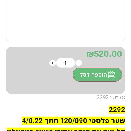
₪
520.00
+
-
הוספה לסל
מק״ט : 2292
2292
שער פלסטי 120/090 חתך 4/0.22