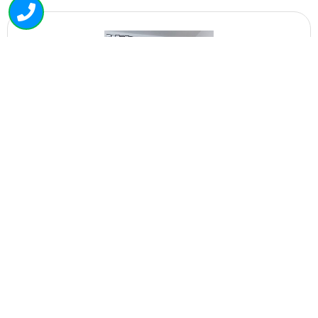
4688
ריהוט אחסנה ספריית קלסרים פשוט יעיל חזק 240/80
ס"מ. האתלט
₪
1,200.00
+
-
הוספה לסל