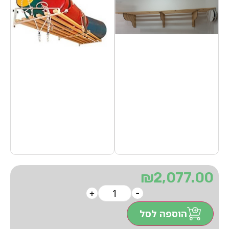
₪
2,077.00
+
-
הוספה לסל