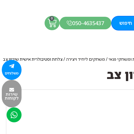
0
050-4635437
חיפוש
ת ומשחקי פנאי
/
משחקים ליחיד ויצירה
/ צלחת וסטיבולרית אישית שיריון צב
ן צב
משלוחים
שירות
לקוחות