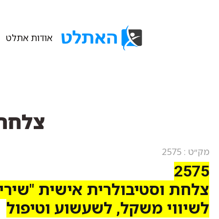
אודות אתלט
צלחת 
מק״ט : 2575
2575
צלחת וסטיבולרית אישית "שיריו
לשיווי משקל, לשעשוע וטיפול