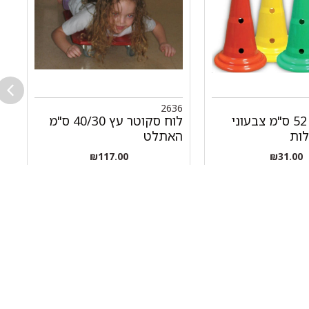
מ
ה
2636
קונוס 20" 52 ס"מ צבעוני
לוח סקוטר עץ 40/30 ס"מ
לות
האתלט
₪
117.00
₪
31.00
+
-
+
ל
הוספה לסל