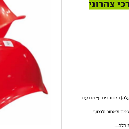
כי צהרוני
לה) ומסובבים עצמם עם
נים ולאחור ולבסוף
 הלב…..