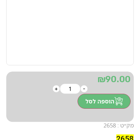
₪
90.00
+
-
הוספה לסל
מק״ט : 2658
2658