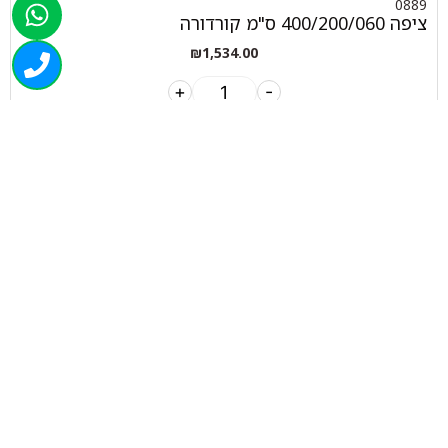
0889
ציפה 400/200/060 ס"מ קורדורה
₪
1,534.00
+
-
הוספה לסל
050-463-5437
haatlet@yahoo.com
שעות פתיחה של המחסן:
א'-ה' 07:00-16:00
ניווט בוויז
ניווט בגוגל