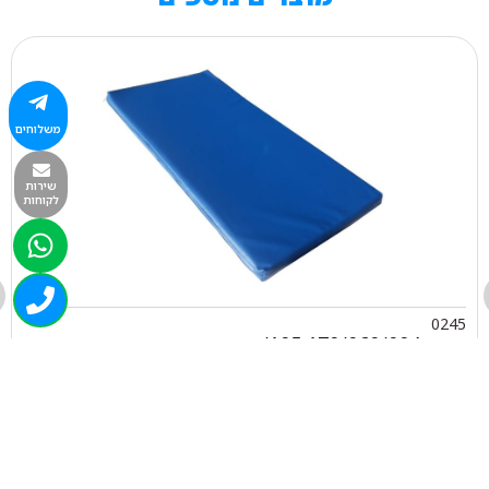
משלוחים
שירות
לקוחות
0245
מזרון 170/060/004 105/פייו
₪
132.00
+
-
הוספה לסל