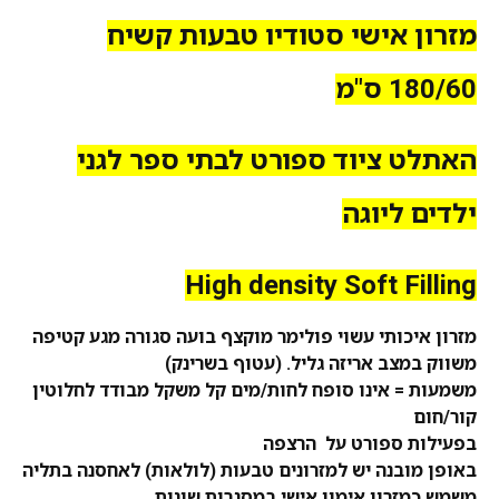
מזרון אישי סטודיו טבעות קשיח
180/60 ס"מ
האתלט ציוד ספורט לבתי ספר לגני
ילדים ליוגה
High density Soft Filling
מזרון איכותי עשוי פולימר מוקצף בועה סגורה מגע קטיפה
משווק
במצב אריזה גליל. (עטוף בשרינק)
משמעות = אינו סופח לחות/מים קל משקל מבודד לחלוטין
קור/חום
בפעילות ספורט על הרצפה
באופן מובנה יש למזרונים טבעות (לולאות) לאחסנה בתליה
משמש כמזרון אימון אישי במסגרות שונות