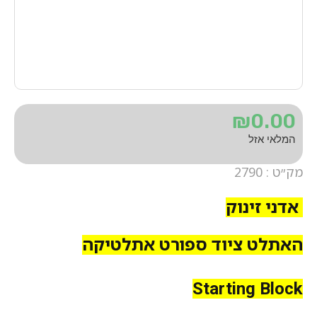
₪
0.00
המלאי אזל
מק״ט : 2790
אדני זינוק
האתלט ציוד ספורט אתלטיקה
Starting Block